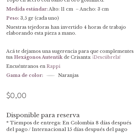
Topo en acero con baño en oro goldfilled.
Medida está
ndar:
Alto: 11 cm – Ancho: 3 cm
Peso:
3,5 gr (cada uno)
Nuestras tejedoras han invertido 4 horas de trabajo
elaborando esta pieza a mano.
Acá te dejamos una sugerencia para que complementes
tus
Hexágonos Autentik
de Crisanta:
¡Descúbrela!
Encuéntranos en
Rappi
Gama de color:
Naranjas
$
0,00
Disponible para reserva