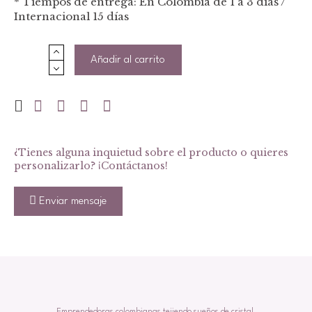
Añadir al carrito
Collar
cuelga
gafas
y
tapabocas
Dorado
cantidad
¿Tienes alguna inquietud sobre el producto o quieres
personalizarlo? ¡Contáctanos!
Enviar mensaje